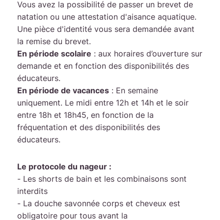
20h
Vous avez la possibilité de passer un brevet de
20h
natation ou une attestation d'aisance aquatique.
Une pièce d'identité vous sera demandée avant
Samedi
14h30
la remise du brevet.
14h -
14h -
En p
ériode scolaire
: aux horaires d’ouverture sur
-
18h45
18h00
demande et en fonction des disponibilités des
17h30
éducateurs.
En période de vacances
: En semaine
uniquement. Le midi entre 12h et 14h et le soir
Dimanche
8h45
9h30 -
10h -
entre 18h et 18h45, en fonction de la
-
fréquentation et des disponibilités des
12h
12h
12h15
éducateurs.
Le protocole du nageur :
- Les shorts de bain et les combinaisons sont
interdits
- La douche savonnée corps et cheveux est
obligatoire pour tous avant la