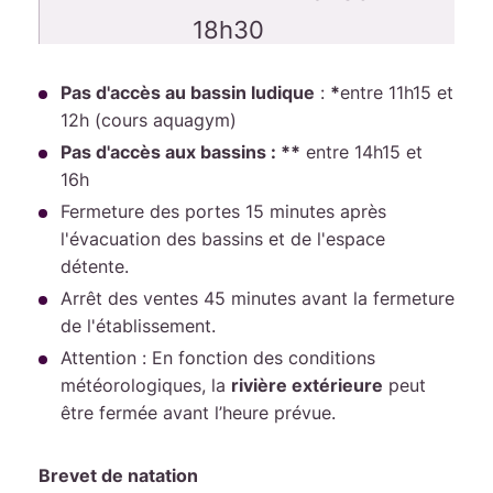
18h30
Pas d'accès au bassin ludique
:
*
entre 11h15 et
Mercredi
16h -
14h15**
16h15 -
12h (cours aquagym)
18h30
- 18h30
18h
Pas d'accès aux bassins : **
entre 14h15 et
16h
Jeudi
11h45
Fermeture des portes 15 minutes après
11h45 -
l'évacuation des bassins et de l'espace
-
13h30
détente.
13h30
Arrêt des ventes 45 minutes avant la fermeture
de l'établissement.
Vendredi
11h45
Attention : En fonction des conditions
11h45 -
-
météorologiques, la
rivière extérieure
peut
13h30
être fermée avant l’heure prévue.
13h30
16h -
16h -
Brevet de natation