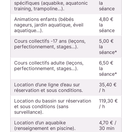
spécifiques (aquabike, aquatonic
la
Achat de la
training, trampoline…).
séance
carte pour le
2,30 €
1er
Animations enfants (bébés
4,80 €
chargement
nageurs, jardin aquatique, éveil
la
aquatique…).
séance
Cours collectifs -17 ans (leçons,
5,00 €
perfectionnement, stages…).
la
séance*
Cours collectifs adulte (leçons,
6,50 €
perfectionnement, stages…).
la
séance*
Location d’une ligne d’eau sur
35,40 €
réservation et sous conditions.
/ h
Location du bassin sur réservation
119,30 €
et sous conditions (sans
/ h
surveillance).
Location d’un aquabike
4,70 € /
(renseignement en piscine).
30 min