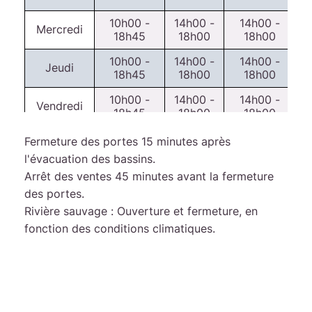
10h00 -
14h00 -
14h00 -
Mercredi
18h45
18h00
18h00
10h00 -
14h00 -
14h00 -
Jeudi
18h45
18h00
18h00
10h00 -
14h00 -
14h00 -
Vendredi
18h45
18h00
18h00
Fermeture des portes 15 minutes après
10h00
l'évacuation des bassins.
-
Arrêt des ventes 45 minutes avant la fermeture
14h00 -
14h00 -
Samedi
18h00
18h00
des portes.
18h45
Rivière sauvage : Ouverture et fermeture, en
fonction des conditions climatiques.
09h00 -
9h30 -
9h30 -
Dimanche
12h15
12h00
12h00