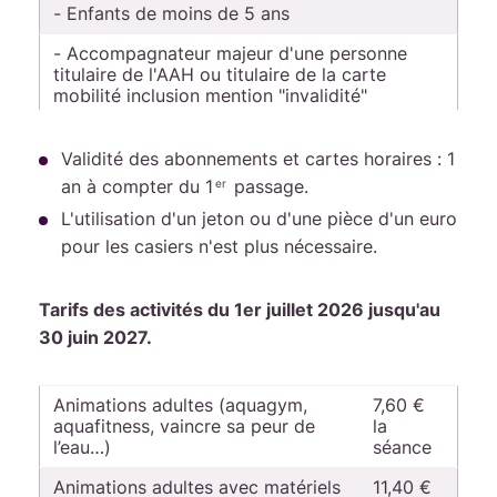
détente
vendredi
scolaires
- Enfants de moins de 5 ans
- Accompagnateur majeur d'une personne
en
(Zone B)
titulaire de l'AAH ou titulaire de la carte
mobilité inclusion mention "invalidité"
période
Les titulaires et ayants droits du Revenu de
scolaire
Solidariré Actif (RSA), les titulaires de
Validité des abonnements et cartes horaires : 1
l'Allocation de Solidarité Spécifique (ASS), et
an à compter du 1
passage.
er
de l'aide au demandeur d'asile (ADA) =>
L'utilisation d'un jeton ou d'une pièce d'un euro
uniquement sur les bassins, et sur
présentation d'un justificatif d'identité.
Entrée
pour les casiers n'est plus nécessaire.
6,50 €
8,30€
unique
Tarifs des activités du 1er juillet 2026 jusqu'au
30 juin 2027.
Carte 5
Animations adultes (aquagym,
29,20 €
40,50 €
7,60 €
aquafitness, vaincre sa peur de
la
entrées
l’eau…)
séance
Animations adultes avec matériels
11,40 €