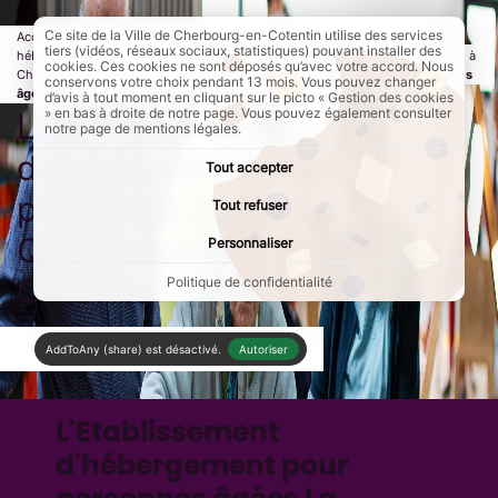
Ce site de la Ville de Cherbourg-en-Cotentin utilise des services
Accueil
Au quotidien
Solidarité et santé
Senior
Les
tiers (vidéos, réseaux sociaux, statistiques) pouvant installer des
hébergements pour les seniors à Cherbourg-en-Cotentin
Entrer en Ehpad à
cookies. Ces cookies ne sont déposés qu’avec votre accord. Nous
Cherbourg-en-Cotentin
Page active :
L'Etablissement d'hébergement pour personnes
conservons votre choix pendant 13 mois. Vous pouvez changer
âgées La Quincampoise à Cherbourg-Octeville
d’avis à tout moment en cliquant sur le picto « Gestion des cookies
» en bas à droite de notre page. Vous pouvez également consulter
L'Etablissement
notre page de mentions légales.
d'hébergement pour
Tout accepter
personnes âgées La
Tout refuser
Quincampoise à Cherbourg-
Personnaliser
Octeville
Politique de confidentialité
AddToAny (share) est désactivé.
Autoriser
L'Etablissement
d'hébergement pour