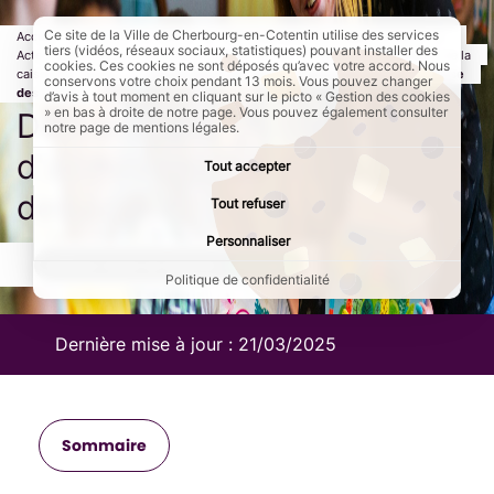
Ce site de la Ville de Cherbourg-en-Cotentin utilise des services
Accueil
Ma ville
Mairie
Affichage des actes réglementaires
tiers (vidéos, réseaux sociaux, statistiques) pouvant installer des
Actes réglementaires de la caisse des écoles
Conseil d'administration de la
cookies. Ces cookies ne sont déposés qu’avec votre accord. Nous
caisse des écoles
Page active :
Délibérations du conseil d'administration de la caisse
conservons votre choix pendant 13 mois. Vous pouvez changer
des écoles
d’avis à tout moment en cliquant sur le picto « Gestion des cookies
» en bas à droite de notre page. Vous pouvez également consulter
Délibérations du conseil
notre page de mentions légales.
d'administration de la caisse
Tout accepter
des écoles
Tout refuser
Personnaliser
AddToAny (share) est désactivé.
Autoriser
Politique de confidentialité
Dernière mise à jour :
21/03/2025
Sommaire