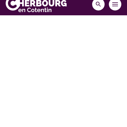
MENU
RECHERCHE
Cherbourg-en-Cotentin
10 place Napoléon,
50108 Cherbourg-en-Cotentin cedex