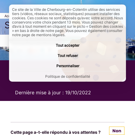
Ce site de la Ville de Cherbourg-en-Cotentin utilise des services
tiers (vidéos, réseaux sociaux, statistiques) pouvant installer des
Accueil
Page élu / carrefour
Page active :
Sous-page 1
cookies. Ces cookies ne sont déposés qu’avec votre accord. Nous
Sous-page 1
conservons votre choix pendant 13 mois. Vous pouvez changer
d’avis à tout moment en cliquant sur le picto « Gestion des cookies
» en bas à droite de notre page. Vous pouvez également consulter
notre page de mentions légales.
AddToAny (share) est désactivé.
Autoriser
Tout accepter
Tout refuser
Personnaliser
Accroche de la sous-page
1
Politique de confidentialité
Dernière mise à jour :
19/10/2022
Non
Cette page a-t-elle répondu à vos attentes ?