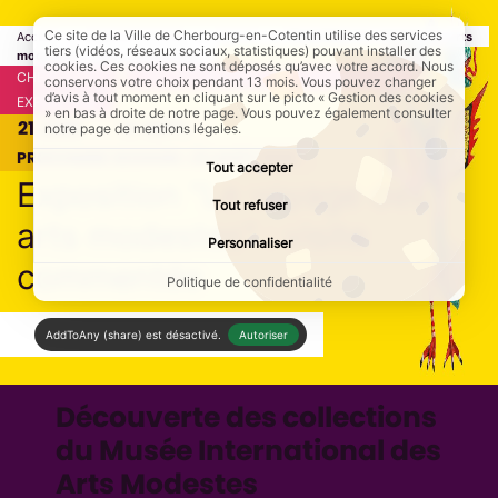
Ce site de la Ville de Cherbourg-en-Cotentin utilise des services
Accueil
Agendas et Actus
Agenda
Page active :
Exposition "Le voyage des arts
tiers (vidéos, réseaux sociaux, statistiques) pouvant installer des
modestes" : visite commentée
cookies. Ces cookies ne sont déposés qu’avec votre accord. Nous
CHERBOURG
CULTURE/LOISIRS
VISITE GUIDÉE
conservons votre choix pendant 13 mois. Vous pouvez changer
d’avis à tout moment en cliquant sur le picto « Gestion des cookies
EXPOSITION
» en bas à droite de notre page. Vous pouvez également consulter
DU
21
JUIN
AU
13
SEPT.
notre page de mentions légales.
PROCHAINE SESSION : 23 AOÛT 2026
Tout accepter
Exposition "Le voyage des
Tout refuser
arts modestes" : visite
Personnaliser
commentée
Politique de confidentialité
AddToAny (share) est désactivé.
Autoriser
Découverte des collections
du Musée International des
Arts Modestes