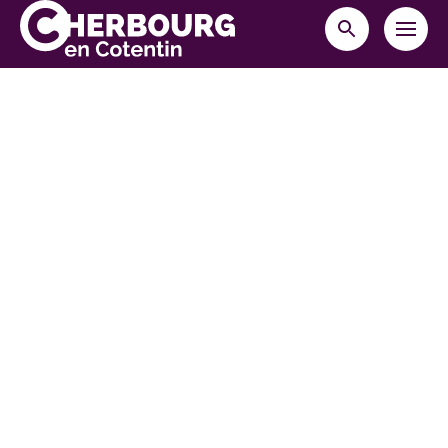
MENU
RECHERCHE
Cherbourg-en-Cotentin
10 place Napoléon,
50108 Cherbourg-en-Cotentin cedex