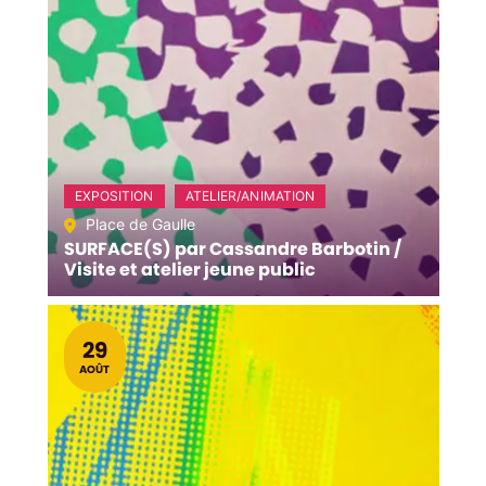
EXPOSITION
ATELIER/ANIMATION
Place de Gaulle
SURFACE(S) par Cassandre Barbotin /
Visite et atelier jeune public
LE
29
AOÛT