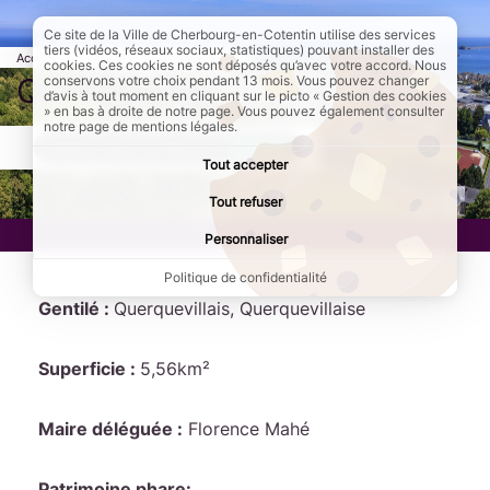
Ce site de la Ville de Cherbourg-en-Cotentin utilise des services
tiers (vidéos, réseaux sociaux, statistiques) pouvant installer des
Accueil
Annuaires
Communes
cookies. Ces cookies ne sont déposés qu’avec votre accord. Nous
Querqueville
conservons votre choix pendant 13 mois. Vous pouvez changer
d’avis à tout moment en cliquant sur le picto « Gestion des cookies
» en bas à droite de notre page. Vous pouvez également consulter
notre page de mentions légales.
AddToAny (share) est désactivé.
Autoriser
Tout accepter
Tout refuser
Personnaliser
Politique de confidentialité
Gentilé :
Querquevillais, Querquevillaise
Superficie :
5,56km²
Maire déléguée :
Florence Mahé
Patrimoine phare: