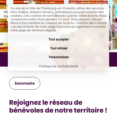
Ce site de la Ville de Cherbourg-en-Cotentin utilise des services
Accueil
Ma ville
Les associations de Cherbourg-en-Cotentin
tiers (vidéos, réseaux sociaux, statistiques) pouvant installer des
cookies. Ces cookies ne sont déposés qu’avec votre accord. Nous
Espace associations
Page active :
Devenir bénévole
conservons votre choix pendant 13 mois. Vous pouvez changer
Devenir bénévole
d’avis à tout moment en cliquant sur le picto « Gestion des cookies
» en bas à droite de notre page. Vous pouvez également consulter
notre page de mentions légales.
AddToAny (share) est désactivé.
Autoriser
Tout accepter
Tout refuser
Personnaliser
Dernière mise à jour :
04/11/2025
Politique de confidentialité
Sommaire
Rejoignez le réseau de
bénévoles de notre territoire !