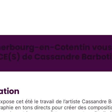
herbourg-en-Cotentin vous
CE(S) de Cassandre Barboti
ation
xpose cet été le travail de l’artiste Cassandre B
igraphie en tons directs pour créer des composit