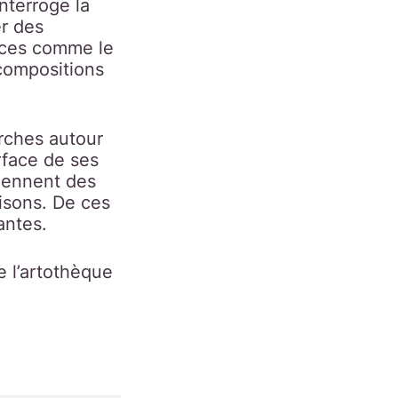
interroge la
er des
faces comme le
 compositions
erches autour
urface de ses
iennent des
aisons. De ces
antes.
e l’artothèque