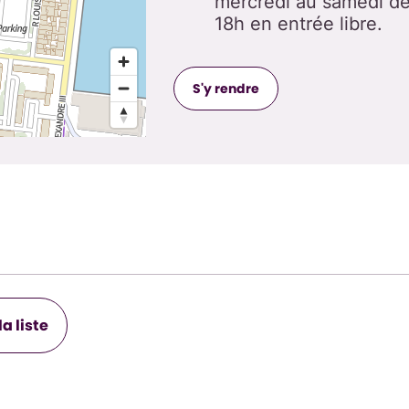
mercredi au samedi d
18h en entrée libre.
S'y rendre
la liste