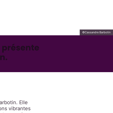
©Cassandre Barbotin
 présente
n.
arbotin. Elle
ions vibrantes