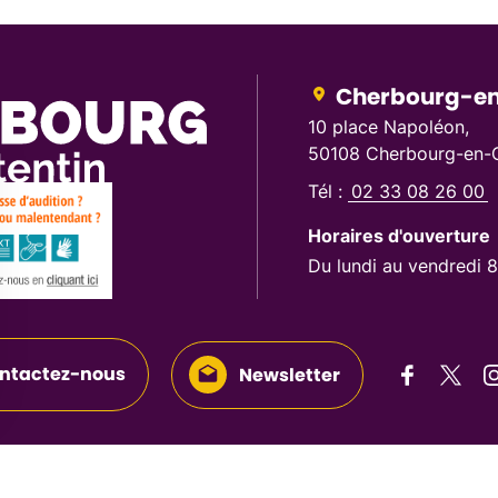
Cherbourg-en
10 place Napoléon,
50108 Cherbourg-en-C
Tél :
02 33 08 26 00
Horaires d'ouverture
Du lundi au vendredi 
ntactez-nous
Newsletter
Suivez-n
Suive
S
Suivez-nous