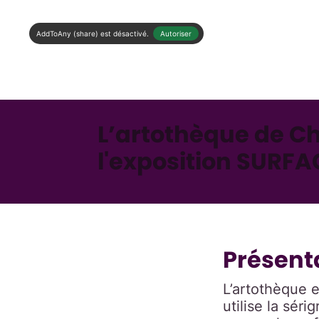
AddToAny (share) est désactivé.
Autoriser
L’artothèque de C
l'exposition SURFA
Présent
L’artothèque e
utilise la sér