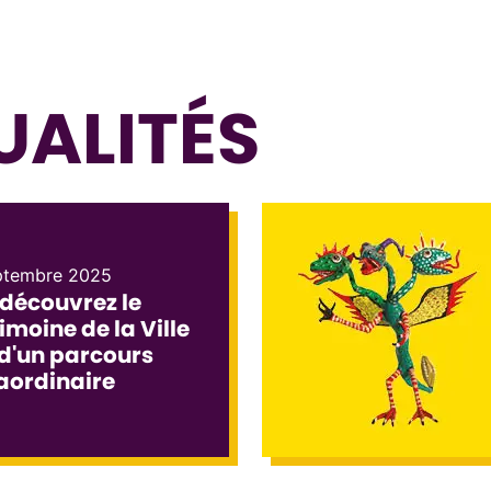
ALITÉS
ptembre 2025
découvrez le
imoine de la Ville
 d'un parcours
aordinaire