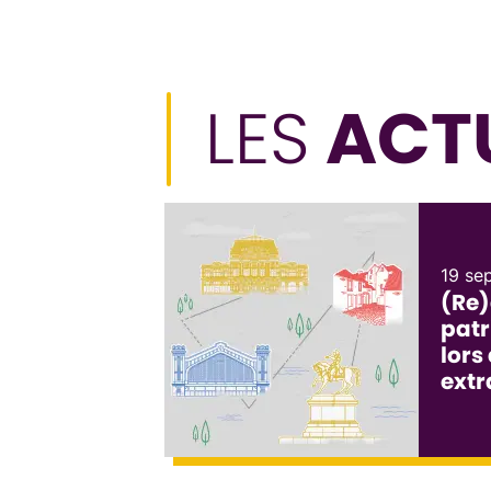
LES
ACTU
19 se
(Re)
patr
lors
extr