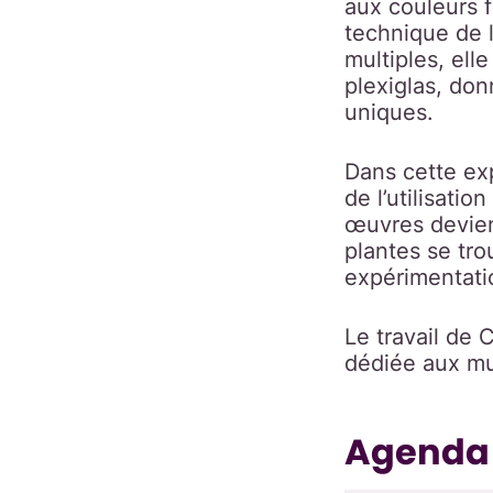
aux couleurs f
technique de l
multiples, ell
plexiglas, don
uniques.
Dans cette exp
de l’utilisati
œuvres devien
plantes se tro
expérimentati
Le travail de 
dédiée aux mul
Agenda e