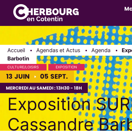
Ma
Accueil
Agendas et Actus
Agenda
Page
Exp
Barbotin
CULTURE/LOISIRS
EXPOSITION
DU
AU
13
JUIN
05
SEPT.
MERCREDI AU SAMEDI : 13H30 - 18H
Exposition SUR
Cassandre Barb