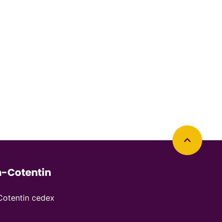
Retourner en haut de la page
-Cotentin
otentin cedex