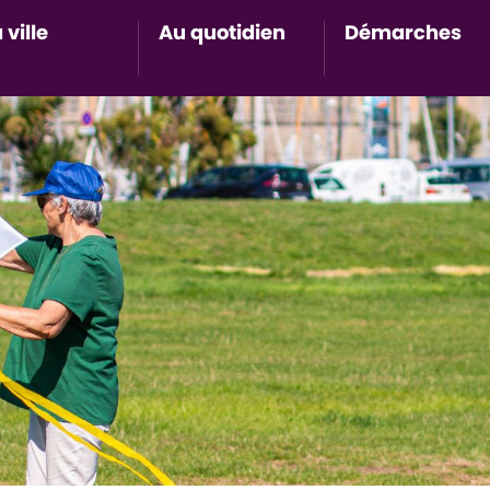
 ville
Au quotidien
Démarches
Accès au sous-menu de Ma ville
Accès au sous-menu de Au 
Accès 