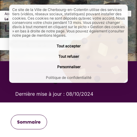
Ce site de la Ville de Cherbourg-en-Cotentin utilise des services
Accueil
Culture et loisirs
Les musées de Cherbourg-en-Cotentin
Page a
tiers (vidéos, réseaux sociaux, statistiques) pouvant installer des
cookies. Ces cookies ne sont déposés qu’avec votre accord. Nous
Le musée Thomas Henry
conservons votre choix pendant 13 mois. Vous pouvez changer
Le musée Thomas Henry
d’avis à tout moment en cliquant sur le picto « Gestion des cookies
» en bas à droite de notre page. Vous pouvez également consulter
notre page de mentions légales.
AddToAny (share) est désactivé.
Autoriser
Tout accepter
Tout refuser
Personnaliser
Le musée Thomas Henry à
Cherbourg-en-Cotentin
Politique de confidentialité
Dernière mise à jour :
08/10/2024
Sommaire